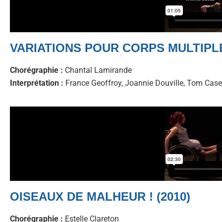
VARIATIONS POUR CORPS MULTIPLE
Chorégraphie :
Chantal Lamirande
Interprétation :
France Geoffroy, Joannie Douville, Tom Case
OISEAUX DE MALHEUR ! (2010)
Chorégraphie :
Estelle Clareton