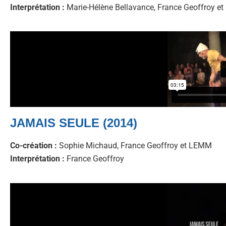
Interprétation :
Marie-Hélène Bellavance, France Geoffroy e
JAMAIS SEULE (2014)
Co-création :
Sophie Michaud, France Geoffroy et LEMM
Interprétation :
France Geoffroy