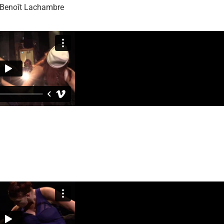
t Benoît Lachambre