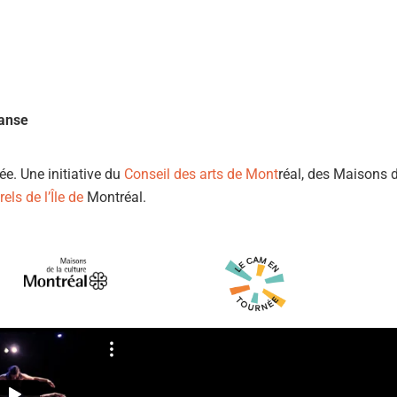
anse
ée.
Un
e
initiative du
Conseil des arts de Mont
réal, des Maisons 
els de l’Île de
Montréal.