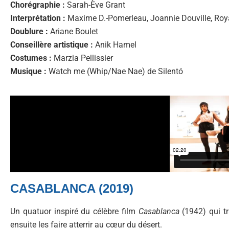
Chorégraphie :
Sarah-Ève Grant
Interprétation :
Maxime D.-Pomerleau, Joannie Douville, Roy
Doublure :
Ariane Boulet
Conseillère artistique :
Anik Hamel
Costumes :
Marzia Pellissier
Musique :
Watch me (Whip/Nae Nae) de Silentó
CASABLANCA (2019)
Un quatuor inspiré du célèbre film
Casablanca
(1942) qui tr
ensuite les faire atterrir au cœur du désert.